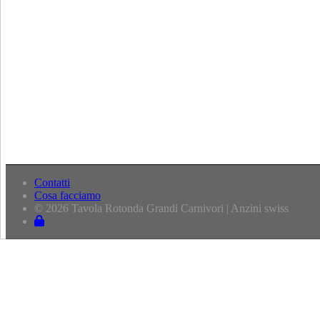
Contatti
Cosa facciamo
© 2026 Tavola Rotonda Grandi Carnivori | Anzini swiss