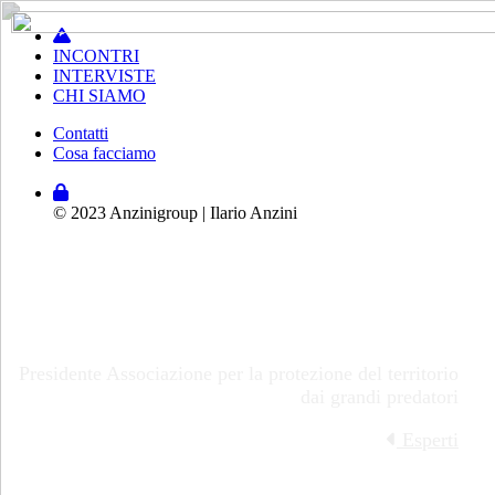
INCONTRI
INTERVISTE
CHI SIAMO
Contatti
Cosa facciamo
© 2023 Anzinigroup | Ilario Anzini
Armando Donati
Presidente Associazione per la protezione del territorio
dai grandi predatori
Esperti