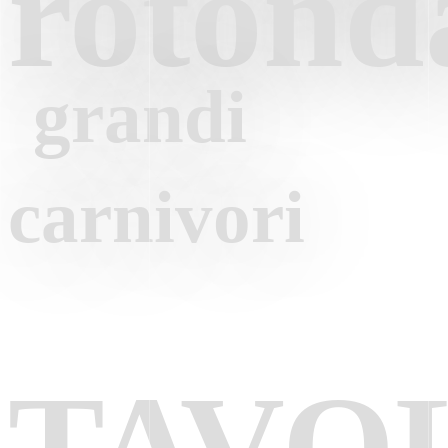
rotond
grandi
carnivori
TAVO